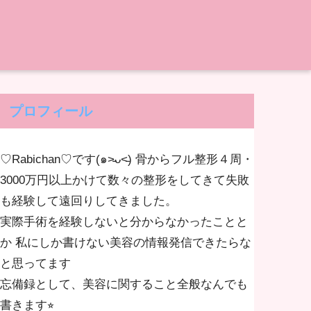
プロフィール
♡Rabichan♡です(๑˃̵ᴗ˂̵) 骨からフル整形４周・
3000万円以上かけて数々の整形をしてきて失敗
も経験して遠回りしてきました。
実際手術を経験しないと分からなかったことと
か 私にしか書けない美容の情報発信できたらな
と思ってます
忘備録として、美容に関すること全般なんでも
書きます⭐︎