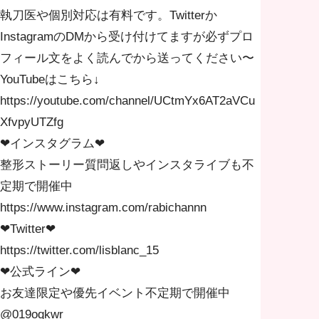
執刀医や個別対応は有料です。Twitterか
InstagramのDMから受け付けてますが必ずプロ
フィール文をよく読んでから送ってください〜
YouTubeはこちら↓
https://youtube.com/channel/UCtmYx6AT2aVCu
XfvpyUTZfg
❤︎インスタグラム❤︎
整形ストーリー質問返しやインスタライブも不
定期で開催中
https://www.instagram.com/rabichannn
❤︎Twitter❤︎
https://twitter.com/lisblanc_15
❤︎公式ライン❤︎
お友達限定や優先イベント不定期で開催中
@019oqkwr