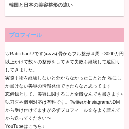
韓国と日本の美容整形の違い
プロフィール
♡Rabichan♡です(๑˃̵ᴗ˂̵) 骨からフル整形４周・3000万円
以上かけて数々の整形をしてきて失敗も経験して遠回り
してきました。
実際手術を経験しないと分からなかったこととか 私にし
か書けない美容の情報発信できたらなと思ってます
忘備録として、美容に関すること全般なんでも書きます⭐︎
執刀医や個別対応は有料です。TwitterかInstagramのDM
から受け付けてますが必ずプロフィール文をよく読んで
から送ってください〜
YouTubeはこちら↓