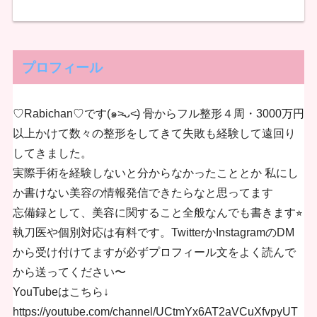
プロフィール
♡Rabichan♡です(๑˃̵ᴗ˂̵) 骨からフル整形４周・3000万円
以上かけて数々の整形をしてきて失敗も経験して遠回り
してきました。
実際手術を経験しないと分からなかったこととか 私にし
か書けない美容の情報発信できたらなと思ってます
忘備録として、美容に関すること全般なんでも書きます⭐︎
執刀医や個別対応は有料です。TwitterかInstagramのDM
から受け付けてますが必ずプロフィール文をよく読んで
から送ってください〜
YouTubeはこちら↓
https://youtube.com/channel/UCtmYx6AT2aVCuXfvpyUT