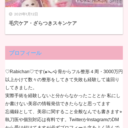
2021年1月12日
毛穴ケア・ざらつきスキンケア
プロフィール
♡Rabichan♡です(๑˃̵ᴗ˂̵) 骨からフル整形４周・3000万円
以上かけて数々の整形をしてきて失敗も経験して遠回り
してきました。
実際手術を経験しないと分からなかったこととか 私にし
か書けない美容の情報発信できたらなと思ってます
忘備録として、美容に関すること全般なんでも書きます⭐︎
執刀医や個別対応は有料です。TwitterかInstagramのDM
から受け付けてますが必ずプロフィール文をよく読んで