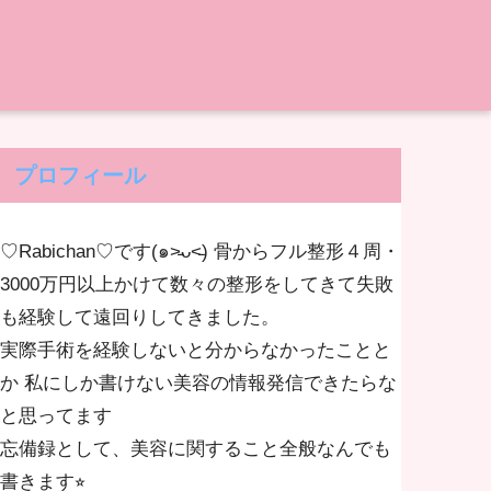
プロフィール
♡Rabichan♡です(๑˃̵ᴗ˂̵) 骨からフル整形４周・
3000万円以上かけて数々の整形をしてきて失敗
も経験して遠回りしてきました。
実際手術を経験しないと分からなかったことと
か 私にしか書けない美容の情報発信できたらな
と思ってます
忘備録として、美容に関すること全般なんでも
書きます⭐︎