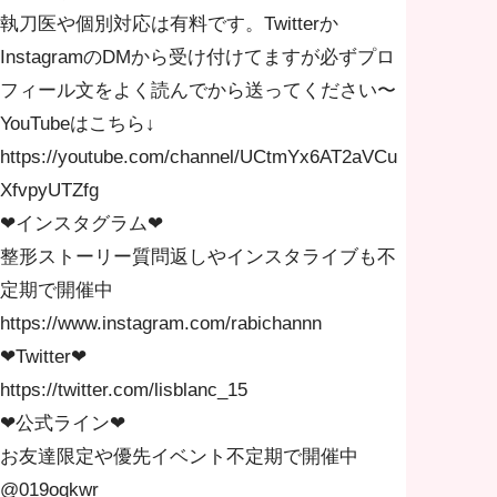
執刀医や個別対応は有料です。Twitterか
InstagramのDMから受け付けてますが必ずプロ
フィール文をよく読んでから送ってください〜
YouTubeはこちら↓
https://youtube.com/channel/UCtmYx6AT2aVCu
XfvpyUTZfg
❤︎インスタグラム❤︎
整形ストーリー質問返しやインスタライブも不
定期で開催中
https://www.instagram.com/rabichannn
❤︎Twitter❤︎
https://twitter.com/lisblanc_15
❤︎公式ライン❤︎
お友達限定や優先イベント不定期で開催中
@019oqkwr