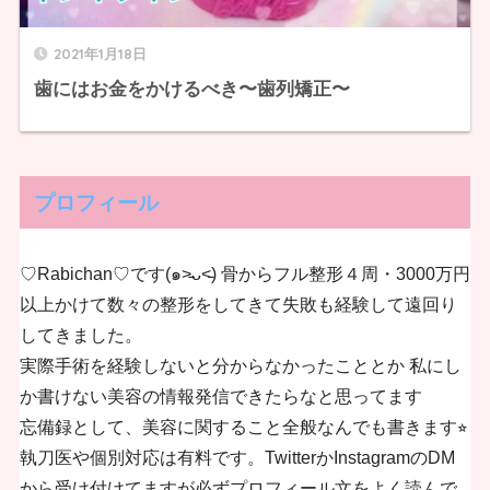
2021年1月18日
歯にはお金をかけるべき〜歯列矯正〜
プロフィール
♡Rabichan♡です(๑˃̵ᴗ˂̵) 骨からフル整形４周・3000万円
以上かけて数々の整形をしてきて失敗も経験して遠回り
してきました。
実際手術を経験しないと分からなかったこととか 私にし
か書けない美容の情報発信できたらなと思ってます
忘備録として、美容に関すること全般なんでも書きます⭐︎
執刀医や個別対応は有料です。TwitterかInstagramのDM
から受け付けてますが必ずプロフィール文をよく読んで