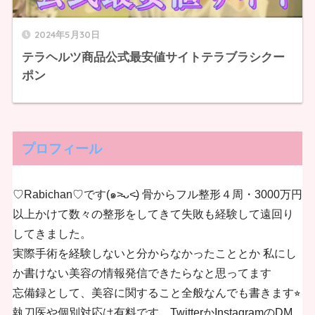
2024年5月30日
テラヘルツ商品公式最安値サイトテラブラシクー
ポン
プロフィール
♡Rabichan♡です(๑˃̵ᴗ˂̵) 骨からフル整形４周・3000万円
以上かけて数々の整形をしてきて失敗も経験して遠回り
してきました。
実際手術を経験しないと分からなかったこととか 私にし
か書けない美容の情報発信できたらなと思ってます
忘備録として、美容に関すること全般なんでも書きます⭐︎
執刀医や個別対応は有料です。TwitterかInstagramのDM