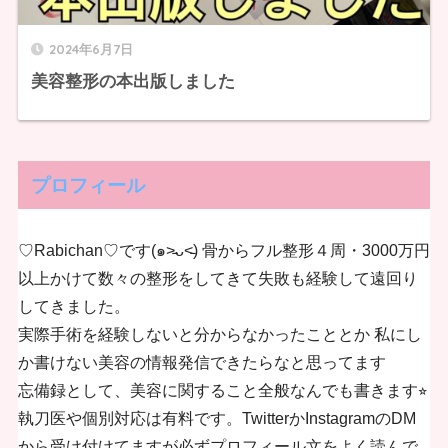
2024年6月7日
美容整形の本出版しました
プロフィール
♡Rabichan♡です(๑˃̵ᴗ˂̵) 骨からフル整形４周・3000万円
以上かけて数々の整形をしてきて失敗も経験して遠回り
してきました。
実際手術を経験しないと分からなかったこととか 私にし
か書けない美容の情報発信できたらなと思ってます
忘備録として、美容に関すること全般なんでも書きます⭐︎
執刀医や個別対応は有料です。TwitterかInstagramのDM
から受け付けてますが必ずプロフィール文をよく読んで