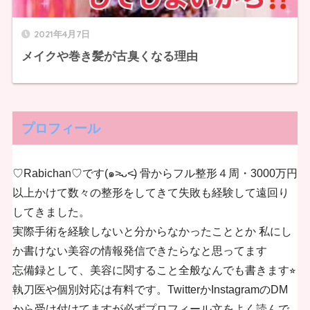
2021年4月7日
メイクや巻き髪が古臭くなる理由
プロフィール
♡Rabichan♡です(๑˃̵ᴗ˂̵) 骨からフル整形４周・3000万円
以上かけて数々の整形をしてきて失敗も経験して遠回り
してきました。
実際手術を経験しないと分からなかったこととか 私にし
か書けない美容の情報発信できたらなと思ってます
忘備録として、美容に関すること全般なんでも書きます⭐︎
執刀医や個別対応は有料です。TwitterかInstagramのDM
から受け付けてますが必ずプロフィール文をよく読んで