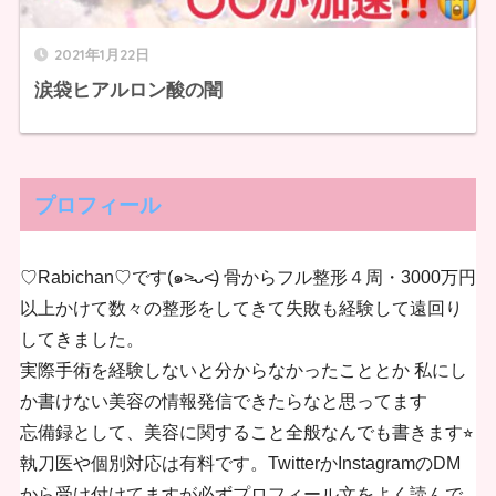
2021年1月22日
涙袋ヒアルロン酸の闇
プロフィール
♡Rabichan♡です(๑˃̵ᴗ˂̵) 骨からフル整形４周・3000万円
以上かけて数々の整形をしてきて失敗も経験して遠回り
してきました。
実際手術を経験しないと分からなかったこととか 私にし
か書けない美容の情報発信できたらなと思ってます
忘備録として、美容に関すること全般なんでも書きます⭐︎
執刀医や個別対応は有料です。TwitterかInstagramのDM
から受け付けてますが必ずプロフィール文をよく読んで