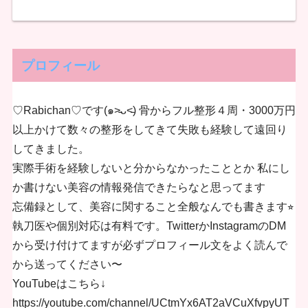
プロフィール
♡Rabichan♡です(๑˃̵ᴗ˂̵) 骨からフル整形４周・3000万円
以上かけて数々の整形をしてきて失敗も経験して遠回り
してきました。
実際手術を経験しないと分からなかったこととか 私にし
か書けない美容の情報発信できたらなと思ってます
忘備録として、美容に関すること全般なんでも書きます⭐︎
執刀医や個別対応は有料です。TwitterかInstagramのDM
から受け付けてますが必ずプロフィール文をよく読んで
から送ってください〜
YouTubeはこちら↓
https://youtube.com/channel/UCtmYx6AT2aVCuXfvpyUT