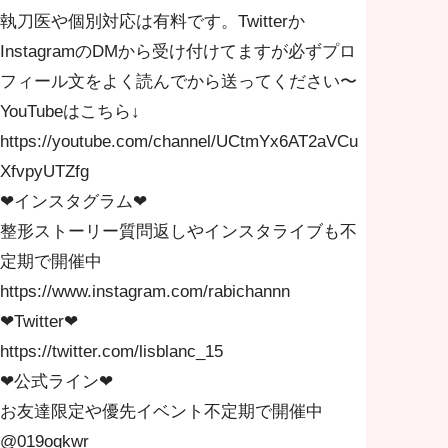
執刀医や個別対応は有料です。Twitterか
InstagramのDMから受け付けてますが必ずプロ
フィール文をよく読んでから送ってください〜
YouTubeはこちら↓
https://youtube.com/channel/UCtmYx6AT2aVCu
XfvpyUTZfg
❤︎インスタグラム❤︎
整形ストーリー質問返しやインスタライブも不
定期で開催中
https://www.instagram.com/rabichannn
❤︎Twitter❤︎
https://twitter.com/lisblanc_15
❤︎公式ライン❤︎
お友達限定や優先イベント不定期で開催中
@019oqkwr