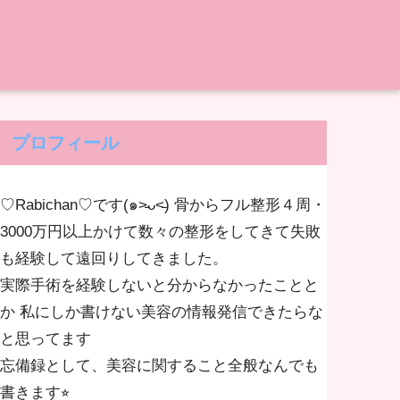
プロフィール
♡Rabichan♡です(๑˃̵ᴗ˂̵) 骨からフル整形４周・
3000万円以上かけて数々の整形をしてきて失敗
も経験して遠回りしてきました。
実際手術を経験しないと分からなかったことと
か 私にしか書けない美容の情報発信できたらな
と思ってます
忘備録として、美容に関すること全般なんでも
書きます⭐︎