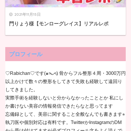
2021年11月15日
門りょう様【モンローグレイス】リアルレポ
プロフィール
♡Rabichan♡です(๑˃̵ᴗ˂̵) 骨からフル整形４周・3000万円
以上かけて数々の整形をしてきて失敗も経験して遠回り
してきました。
実際手術を経験しないと分からなかったこととか 私にし
か書けない美容の情報発信できたらなと思ってます
忘備録として、美容に関すること全般なんでも書きます⭐︎
執刀医や個別対応は有料です。TwitterかInstagramのDM
から受け付けてますが必ずプロフィール文をよく読んで