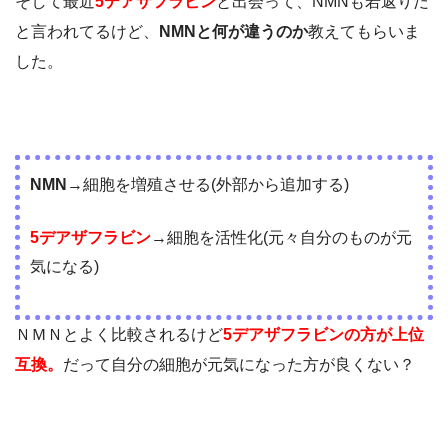
そして最近
5デアザフラビン
と出会って、NMNも若返りだ
と言われてるけど、
NMNと何が違うのか
教えてもらいま
した。
NMN
→細胞を増殖させる(外部から追加する)
5デアザフラビン
→細胞を活性化
(元々自分のものが元
気になる)
ＮＭＮとよく比較されるけど
5
デアザフラビンの方が上位
互換
。
だって自分の細胞が元気になった方が良くない？