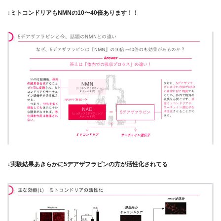
↓ミトコンドリアもNMNの10〜40倍あります！！
↓実験結果あきらかに5デアザフラビンの方が活性化されてる