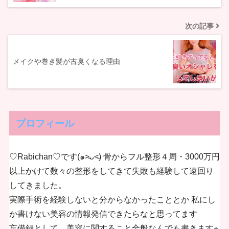
次の記事
メイクや巻き髪が古臭くなる理由
プロフィール
♡Rabichan♡です(๑˃̵ᴗ˂̵) 骨からフル整形４周・3000万円
以上かけて数々の整形をしてきて失敗も経験して遠回り
してきました。
実際手術を経験しないと分からなかったこととか 私にし
か書けない美容の情報発信できたらなと思ってます
忘備録として、美容に関すること全般なんでも書きます⭐︎