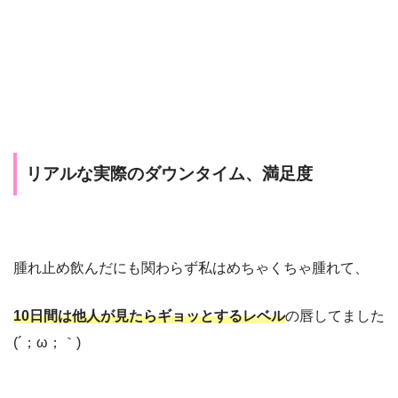
リアルな実際のダウンタイム、満足度
腫れ止め飲んだにも関わらず
私はめちゃくちゃ腫れて、
10
日間は他人が見たらギョッとするレベル
の唇してました
(´
；
ω
；｀
)