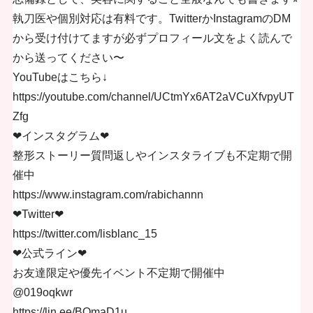
執刀医や個別対応は有料です。TwitterかInstagramのDM
から受け付けてますが必ずプロフィール文をよく読んで
から送ってください〜
YouTubeはこちら↓
https://youtube.com/channel/UCtmYx6AT2aVCuXfvpyUT
Zfg
❤︎インスタグラム❤︎
整形ストーリー質問返しやインスタライブも不定期で開
催中
https://www.instagram.com/rabichannn
❤︎Twitter❤︎
https://twitter.com/lisblanc_15
❤︎公式ライン❤︎
お友達限定や優先イベント不定期で開催中
@019oqkwr
https://lin.ee/BQmaD1u