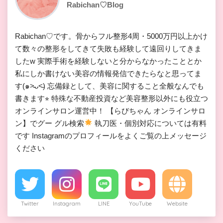
Rabichan♡Blog
Rabichan♡です。骨からフル整形4周・5000万円以上かけ
て数々の整形をしてきて失敗も経験して遠回りしてきま
したw 実際手術を経験しないと分からなかったこととか
私にしか書けない美容の情報発信できたらなと思ってま
す(๑˃̵ᴗ˂̵) 忘備録として、美容に関すること全般なんでも
書きます⭐︎ 特殊な不動産投資など美容整形以外にも役立つ
オンラインサロン運営中！ 【らびちゃん オンラインサロ
ン】でグー グル検索
執刀医・個別対応については有料
です Instagramのプロフィールをよくご覧の上メッセージ
ください
Twitter
Instagram
LINE
YouTube
Website