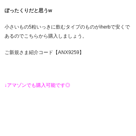
ぼったくりだと思う
w
小さいもの
5
粒いっきに飲むタイプのものが
iherb
で安くで
あるので
こちらから購入しましょう。
ご新規さま紹介コード【ANX9259】
↓アマゾンでも購入可能です◎