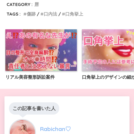
CATEGORY :
唇
TAGS :
傷跡
口内法
口角挙上
リアル美容整形訴訟案件
口角挙上のデザインの細
この記事を書いた人
Rabichan♡