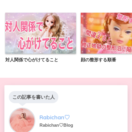
対人関係で心がけてること
顔の整形する順番
この記事を書いた人
Rabichan♡
Rabichan♡Blog