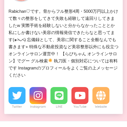
Rabichan♡です。骨からフル整形4周・5000万円以上かけ
て数々の整形をしてきて失敗も経験して遠回りしてきま
したw 実際手術を経験しないと分からなかったこととか
私にしか書けない美容の情報発信できたらなと思ってま
す(๑˃̵ᴗ˂̵) 忘備録として、美容に関すること全般なんでも
書きます⭐︎ 特殊な不動産投資など美容整形以外にも役立つ
オンラインサロン運営中！ 【らびちゃん オンラインサロ
ン】でグー グル検索
執刀医・個別対応については有料
です Instagramのプロフィールをよくご覧の上メッセージ
ください
Twitter
Instagram
LINE
YouTube
Website