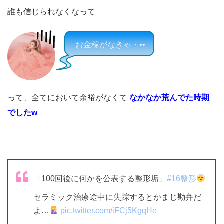
誰も信じられなくなって
お金稼がなきゃ・••
って、全てにおいて余裕がなくて
なかなか荒んでた時期
でしたw
「100回後に何かを公表する整形垢」
#16整形
セラミック治療途中に失踪するとかまじ勘弁だ
よ…
pic.twitter.com/iFCj5KgqHe