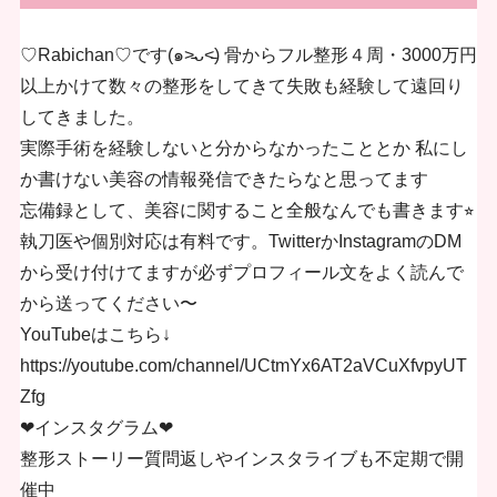
♡Rabichan♡です(๑˃̵ᴗ˂̵) 骨からフル整形４周・3000万円
以上かけて数々の整形をしてきて失敗も経験して遠回り
してきました。
実際手術を経験しないと分からなかったこととか 私にし
か書けない美容の情報発信できたらなと思ってます
忘備録として、美容に関すること全般なんでも書きます⭐︎
執刀医や個別対応は有料です。TwitterかInstagramのDM
から受け付けてますが必ずプロフィール文をよく読んで
から送ってください〜
YouTubeはこちら↓
https://youtube.com/channel/UCtmYx6AT2aVCuXfvpyUT
Zfg
❤︎インスタグラム❤︎
整形ストーリー質問返しやインスタライブも不定期で開
催中