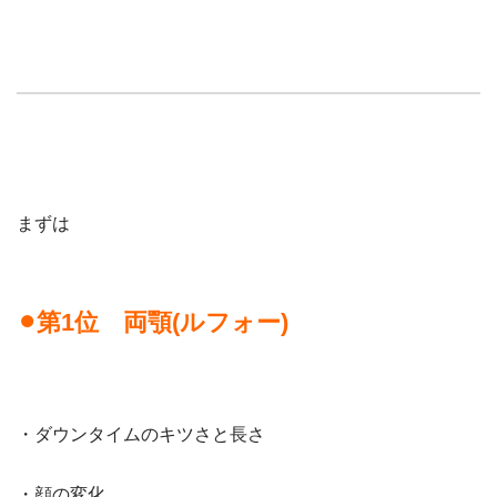
まずは
⚫︎第
1
位 両顎
(
ルフォー
)
・ダウンタイムのキツさと長さ
・顔の変化