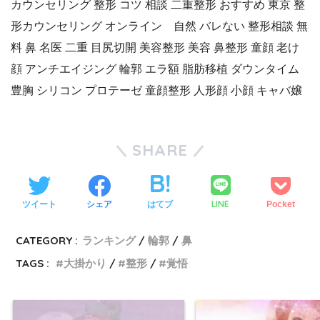
カウンセリング
整形
コツ
相談
二重整形
おすすめ
東京
整
形カウンセリング
オンライン 自然
バレない
整形相談
無
料
鼻
名医
二重
目尻切開
美容整形
美容
鼻整形
童顔
老け
顔
アンチエイジング
輪郭
エラ
額
脂肪移植
ダウンタイム
豊胸
シリコン
プロテーゼ
童顔整形
人形顔
小顔
キャバ嬢
SHARE
LINE
ツイート
シェア
はてブ
Pocket
CATEGORY :
ランキング
輪郭
鼻
TAGS :
大掛かり
整形
覚悟