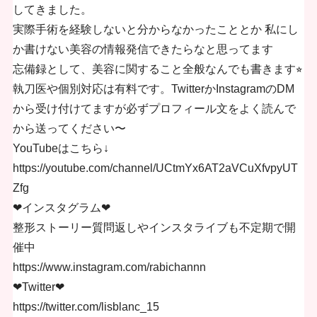
してきました。
実際手術を経験しないと分からなかったこととか 私にし
か書けない美容の情報発信できたらなと思ってます
忘備録として、美容に関すること全般なんでも書きます⭐︎
執刀医や個別対応は有料です。TwitterかInstagramのDM
から受け付けてますが必ずプロフィール文をよく読んで
から送ってください〜
YouTubeはこちら↓
https://youtube.com/channel/UCtmYx6AT2aVCuXfvpyUT
Zfg
❤︎インスタグラム❤︎
整形ストーリー質問返しやインスタライブも不定期で開
催中
https://www.instagram.com/rabichannn
❤︎Twitter❤︎
https://twitter.com/lisblanc_15