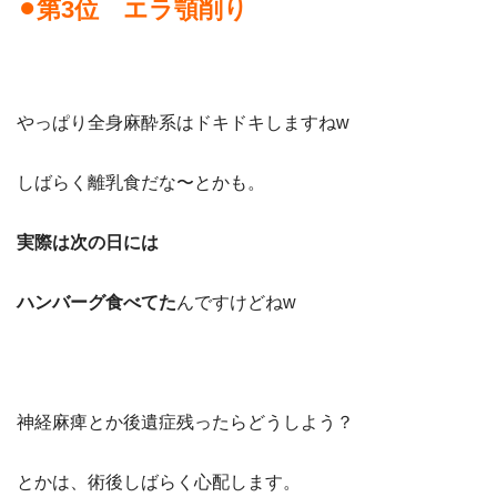
⚫︎第
3
位 エラ顎削り
やっぱり全身麻酔系はドキドキしますね
w
しばらく離乳食だな〜とかも。
実際は次の日には
ハンバーグ食べてた
んですけどね
w
神経麻痺とか後遺症残ったらどうしよう？
とかは、術後しばらく心配します。