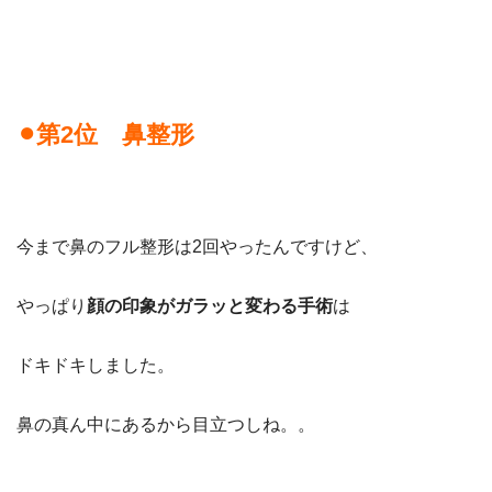
⚫︎第
2
位 鼻整形
今まで鼻のフル整形は
2
回やったんですけど、
やっぱり
顔の印象がガラッと変わる手術
は
ドキドキしました。
鼻の真ん中にあるから目立つしね。。