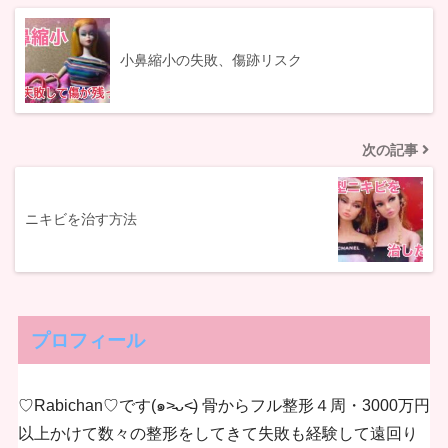
小鼻縮小の失敗、傷跡リスク
次の記事
ニキビを治す方法
プロフィール
♡Rabichan♡です(๑˃̵ᴗ˂̵) 骨からフル整形４周・3000万円
以上かけて数々の整形をしてきて失敗も経験して遠回り